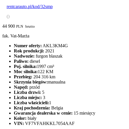
rentcarauto.pl/kod/32smp
()
44 900
PLN
brutto
fak. Vat-Marża
Numer oferty:
AKL3KM4G
Rok produkcji:
2021
Nadwozie:
furgon blaszak
Paliwo:
diesel
Poj. silnika:
1997 cm³
Moc silnika:
122 KM
Przebieg:
204 316 km
Skrzynia biegów:
manualna
Napęd:
przód
Liczba drzwi:
5
Liczba miejsc:
3
Liczba właścicieli:
1
Kraj pochodzenia:
Belgia
Gwarancja dealerska w cenie:
15 miesięcy
Kolor:
biały
VIN:
VF7VFAHKKL7054AAF