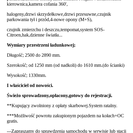
kierownica,kamera cofania 360',
halogeny,drzwi skrzydełkowe,drzwi przesuwne,czujnik
parkowania tył i przód,4-nowe opony (M+S),
czujnik zmierzchu i deszczu,tempomat,system SOS-
Citroen,hak,dzienne światła...
Wymiary przestrzeni ładunkowej;
Długość; 2500 do 2890 mm.
Szerokość; od 1250 mm (od nadkoli) do 1610 mm.(do ścianki)
Wysokość; 1330mm.
I właściciel od nowości.
Świeżo sprowadzony,opłacony,gotowy do rejestracji.
**Kupujący zwolniony z opłaty skarbowej.System ratalny.
***Możliwość powrotu zakupionym pojazdem na kołach+OC
gratis.
---Zapraszamy do sprawdzenia samochodu w serwisie lub stacji