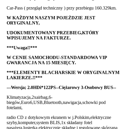
Car-Pass ( przegląd techniczny ) przy przebiegu 160.329km.
W KAŻDYM NASZYM POJEŹDZIE JEST
ORYGINALNY,
UDOKUMENTOWANY PRZEBIEG,KTÓRY
WPISUJEMY NA FAKTURZE.
***Uwaga!!***
W CENIE SAMOCHODU-STANDARDOWA VIP
GWARANCJA NA 15 MIESIĘCY.
***ELEMENTY BLACHARSKIE W ORYGINALNYM
LAKIERZE.!!***
---Wersja; 2.0HDi*122PS--Ciężarowy 3-Osobowy BUS--
Klimatyzacja,2xairbag,6-
biegów,Euro6,USB,Bluetooth,nawigacja,schowki pod
fotelami,
radio CD z dotykowym ekranem w j.Polskim,elektryczne
szyby,komputer,system BLIS,1x składany fotel
pasażera,lusterka elektrycznie składne i regulowane,skórzana