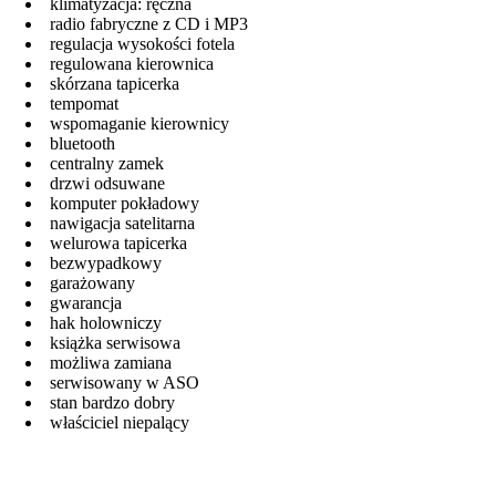
klimatyzacja: ręczna
radio fabryczne z CD i MP3
regulacja wysokości fotela
regulowana kierownica
skórzana tapicerka
tempomat
wspomaganie kierownicy
bluetooth
centralny zamek
drzwi odsuwane
komputer pokładowy
nawigacja satelitarna
welurowa tapicerka
bezwypadkowy
garażowany
gwarancja
hak holowniczy
książka serwisowa
możliwa zamiana
serwisowany w ASO
stan bardzo dobry
właściciel niepalący