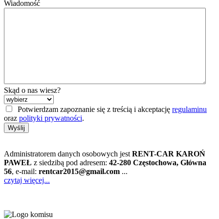
Wiadomość
Skąd o nas wiesz?
Potwierdzam zapoznanie się z treścią i akceptację
regulaminu
oraz
polityki prywatności
.
Wyślij
Administratorem danych osobowych jest
RENT-CAR KAROŃ
PAWEŁ
z siedzibą pod adresem:
42-280 Częstochowa, Główna
56
, e-mail:
rentcar2015@gmail.com
...
czytaj więcej...