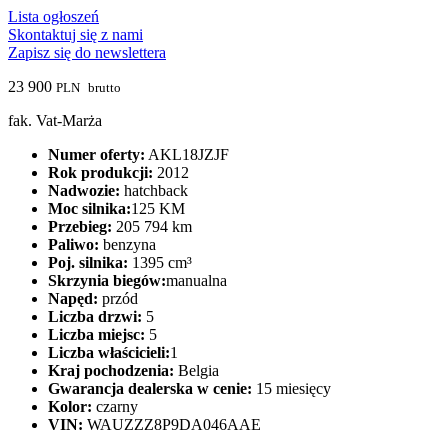
Lista ogłoszeń
Skontaktuj się z nami
Zapisz się do newslettera
23 900
PLN
brutto
fak. Vat-Marża
Numer oferty:
AKL18JZJF
Rok produkcji:
2012
Nadwozie:
hatchback
Moc silnika:
125 KM
Przebieg:
205 794 km
Paliwo:
benzyna
Poj. silnika:
1395 cm³
Skrzynia biegów:
manualna
Napęd:
przód
Liczba drzwi:
5
Liczba miejsc:
5
Liczba właścicieli:
1
Kraj pochodzenia:
Belgia
Gwarancja dealerska w cenie:
15 miesięcy
Kolor:
czarny
VIN:
WAUZZZ8P9DA046AAE