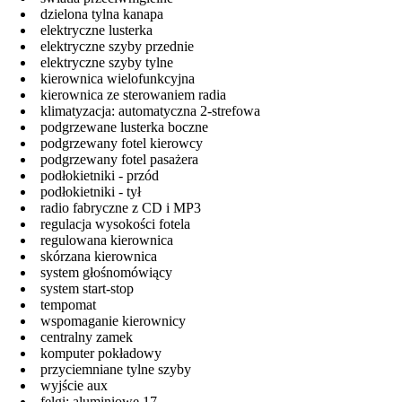
dzielona tylna kanapa
elektryczne lusterka
elektryczne szyby przednie
elektryczne szyby tylne
kierownica wielofunkcyjna
kierownica ze sterowaniem radia
klimatyzacja: automatyczna 2-strefowa
podgrzewane lusterka boczne
podgrzewany fotel kierowcy
podgrzewany fotel pasażera
podłokietniki - przód
podłokietniki - tył
radio fabryczne z CD i MP3
regulacja wysokości fotela
regulowana kierownica
skórzana kierownica
system głośnomówiący
system start-stop
tempomat
wspomaganie kierownicy
centralny zamek
komputer pokładowy
przyciemniane tylne szyby
wyjście aux
felgi: aluminiowe 17