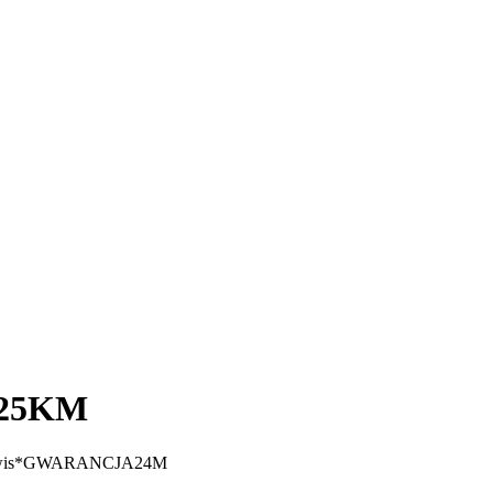
 125KM
erwis*GWARANCJA24M