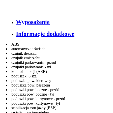
Wyposażenie
Informacje dodatkowe
ABS
automatyczne światła
czujnik deszczu
czujnik zmierzchu
czujniki parkowania - przód
czujniki parkowania - tył
kontrola trakcji (ASR)
poduszek: 6 szt.
poduszka pow. kierowcy
poduszka pow. pasażera
poduszki pow. boczne - przód
poduszki pow. boczne - tył
poduszki pow. kurtynowe - przód
poduszki pow. kurtynowe - tył
stabilizacja toru jazdy (ESP)
światła przeciwmgielne