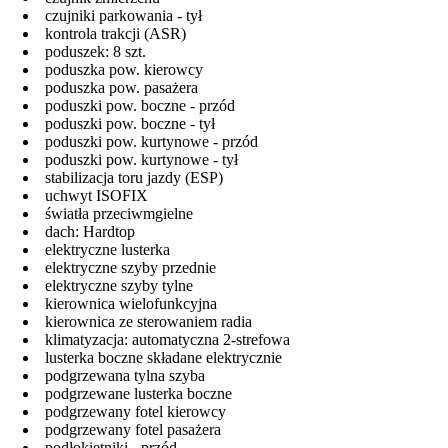
czujniki parkowania - tył
kontrola trakcji (ASR)
poduszek: 8 szt.
poduszka pow. kierowcy
poduszka pow. pasażera
poduszki pow. boczne - przód
poduszki pow. boczne - tył
poduszki pow. kurtynowe - przód
poduszki pow. kurtynowe - tył
stabilizacja toru jazdy (ESP)
uchwyt ISOFIX
światła przeciwmgielne
dach: Hardtop
elektryczne lusterka
elektryczne szyby przednie
elektryczne szyby tylne
kierownica wielofunkcyjna
kierownica ze sterowaniem radia
klimatyzacja: automatyczna 2-strefowa
lusterka boczne składane elektrycznie
podgrzewana tylna szyba
podgrzewane lusterka boczne
podgrzewany fotel kierowcy
podgrzewany fotel pasażera
podłokietniki - przód