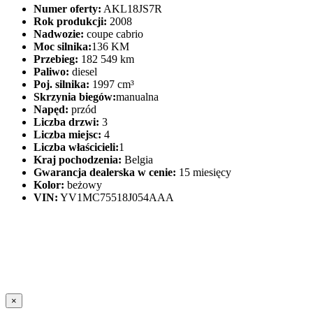
Numer oferty:
AKL18JS7R
Rok produkcji:
2008
Nadwozie:
coupe cabrio
Moc silnika:
136 KM
Przebieg:
182 549 km
Paliwo:
diesel
Poj. silnika:
1997 cm³
Skrzynia biegów:
manualna
Napęd:
przód
Liczba drzwi:
3
Liczba miejsc:
4
Liczba właścicieli:
1
Kraj pochodzenia:
Belgia
Gwarancja dealerska w cenie:
15 miesięcy
Kolor:
beżowy
VIN:
YV1MC75518J054AAA
×