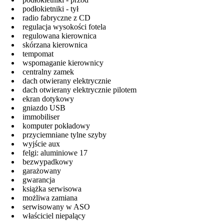
podłokietniki - tył
radio fabryczne z CD
regulacja wysokości fotela
regulowana kierownica
skórzana kierownica
tempomat
wspomaganie kierownicy
centralny zamek
dach otwierany elektrycznie
dach otwierany elektrycznie pilotem
ekran dotykowy
gniazdo USB
immobiliser
komputer pokładowy
przyciemniane tylne szyby
wyjście aux
felgi: aluminiowe 17
bezwypadkowy
garażowany
gwarancja
książka serwisowa
możliwa zamiana
serwisowany w ASO
właściciel niepalący