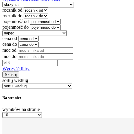
rocznik od
rocznik do
pojemność od
pojemność do
cena od
cena do
moc od
moc do
Wyczyść filtry
Szukaj
sortuj według
Na stronie:
wyników na stronie