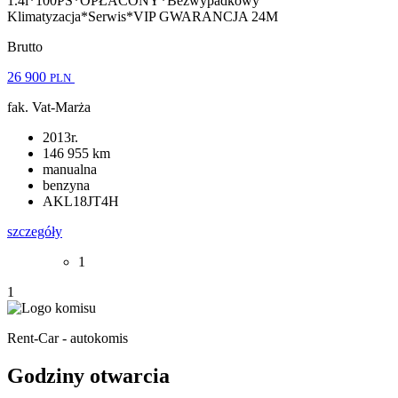
1.4i*100PS*OPŁACONY*Bezwypadkowy
Klimatyzacja*Serwis*VIP GWARANCJA 24M
Brutto
26 900
PLN
fak. Vat-Marża
2013r.
146 955 km
manualna
benzyna
AKL18JT4H
szczegóły
1
1
Rent-Car - autokomis
Godziny otwarcia