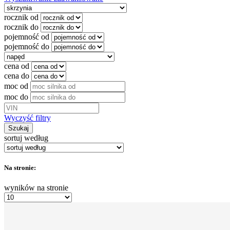
rocznik od
rocznik do
pojemność od
pojemność do
cena od
cena do
moc od
moc do
Wyczyść filtry
Szukaj
sortuj według
Na stronie:
wyników na stronie