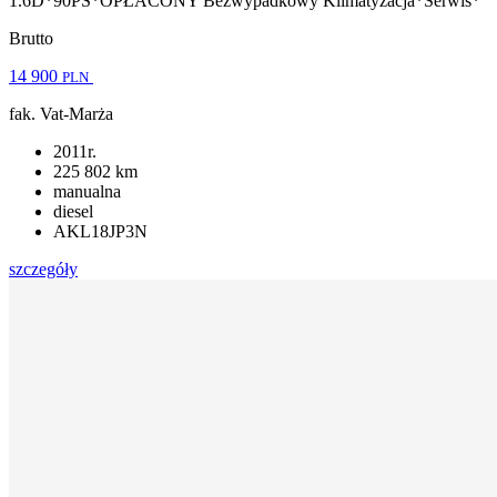
1.6D*90PS*OPŁACONY Bezwypadkowy Klimatyzacja*Serwis*
Brutto
14 900
PLN
fak. Vat-Marża
2011r.
225 802 km
manualna
diesel
AKL18JP3N
szczegóły