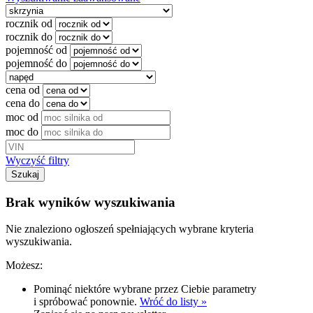
rocznik od
rocznik do
pojemność od
pojemność do
cena od
cena do
moc od
moc do
Wyczyść filtry
Szukaj
Brak wyników wyszukiwania
Nie znaleziono ogłoszeń spełniających wybrane kryteria
wyszukiwania.
Możesz:
Pominąć niektóre wybrane przez Ciebie parametry
i spróbować ponownie.
Wróć do listy »