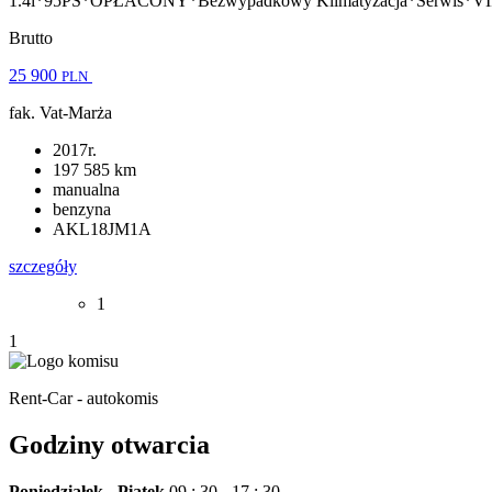
1.4i*95PS*OPŁACONY*Bezwypadkowy Klimatyzacja*Serwis
Brutto
25 900
PLN
fak. Vat-Marża
2017r.
197 585 km
manualna
benzyna
AKL18JM1A
szczegóły
1
1
Rent-Car - autokomis
Godziny otwarcia
Poniedziałek - Piątek
09 : 30 - 17 : 30