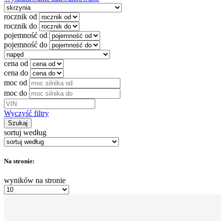
rocznik od
rocznik do
pojemność od
pojemność do
cena od
cena do
moc od
moc do
Wyczyść filtry
Szukaj
sortuj według
Na stronie:
wyników na stronie