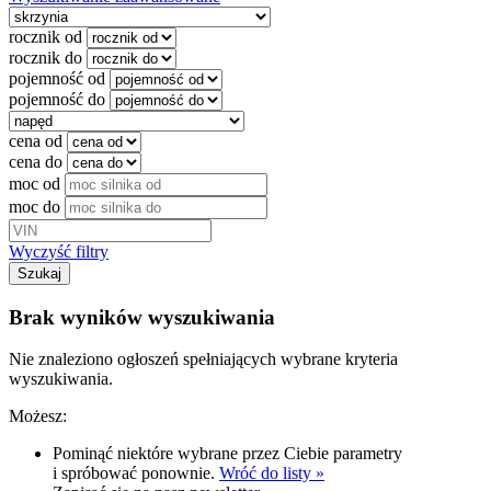
rocznik od
rocznik do
pojemność od
pojemność do
cena od
cena do
moc od
moc do
Wyczyść filtry
Szukaj
Brak wyników wyszukiwania
Nie znaleziono ogłoszeń spełniających wybrane kryteria
wyszukiwania.
Możesz:
Pominąć niektóre wybrane przez Ciebie parametry
i spróbować ponownie.
Wróć do listy »