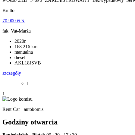
9-Osób 2.2D*140PS*ZAREJESTROWANY*Bezwypadkowy*Se
Brutto
70 900
PLN
fak. Vat-Marża
2020r.
168 216 km
manualna
diesel
AKL18JSVB
szczegóły
1
1
Rent-Car - autokomis
Godziny otwarcia
Poniedziałek - Piątek
09 : 30 - 17 : 30