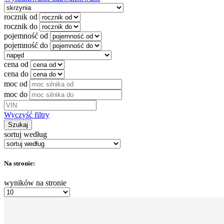
rocznik od
rocznik do
pojemność od
pojemność do
cena od
cena do
moc od
moc do
Wyczyść filtry
Szukaj
sortuj według
Na stronie:
wyników na stronie