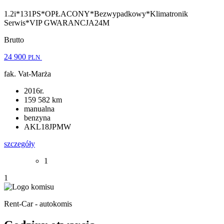
1.2i*131PS*OPŁACONY*Bezwypadkowy*Klimatronik
Serwis*VIP GWARANCJA24M
Brutto
24 900
PLN
fak. Vat-Marża
2016r.
159 582 km
manualna
benzyna
AKL18JPMW
szczegóły
1
1
Rent-Car - autokomis