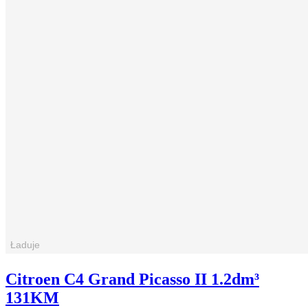
Citroen C4 Grand Picasso II 1.2dm³
131KM