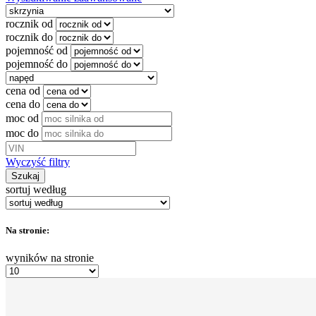
rocznik od
rocznik do
pojemność od
pojemność do
cena od
cena do
moc od
moc do
Wyczyść filtry
Szukaj
sortuj według
Na stronie:
wyników na stronie