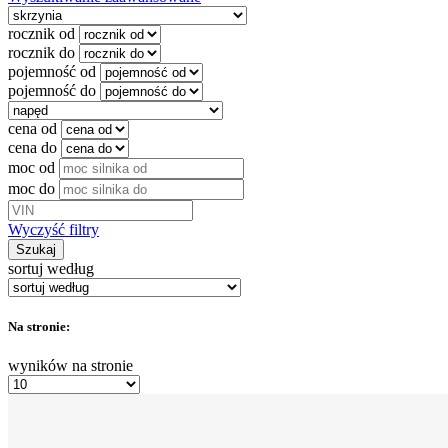
rocznik od
rocznik do
pojemność od
pojemność do
cena od
cena do
moc od
moc do
Wyczyść filtry
Szukaj
sortuj według
Na stronie:
wyników na stronie