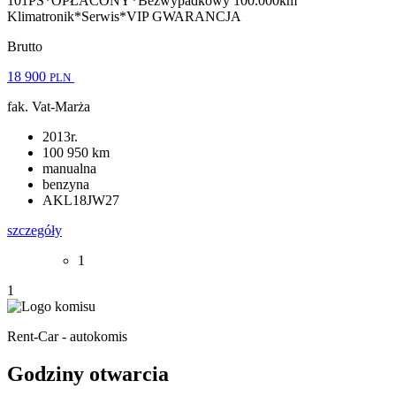
101PS*OPŁACONY*Bezwypadkowy 100.000km
Klimatronik*Serwis*VIP GWARANCJA
Brutto
18 900
PLN
fak. Vat-Marża
2013r.
100 950 km
manualna
benzyna
AKL18JW27
szczegóły
1
1
Rent-Car - autokomis
Godziny otwarcia