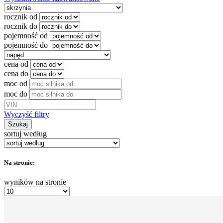
rocznik od
rocznik do
pojemność od
pojemność do
cena od
cena do
moc od
moc do
Wyczyść filtry
Szukaj
sortuj według
Na stronie:
wyników na stronie