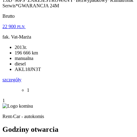
1.6D*90PS*ZAREJESTROWANY*Bezwypadkowy*Klimatronik
Serwis*GWARANCJA 24M
Brutto
22 900
PLN
fak. Vat-Marża
2013r.
196 666 km
manualna
diesel
AKL18JN3T
szczegóły
1
1
Rent-Car - autokomis
Godziny otwarcia