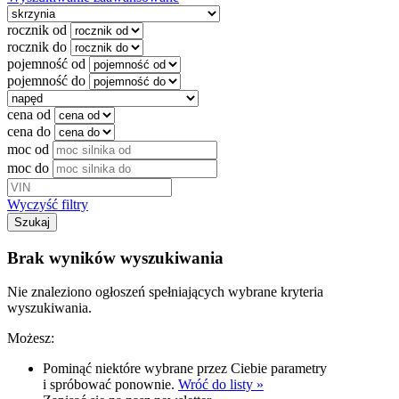
rocznik od
rocznik do
pojemność od
pojemność do
cena od
cena do
moc od
moc do
Wyczyść filtry
Szukaj
Brak wyników wyszukiwania
Nie znaleziono ogłoszeń spełniających wybrane kryteria
wyszukiwania.
Możesz:
Pominąć niektóre wybrane przez Ciebie parametry
i spróbować ponownie.
Wróć do listy »