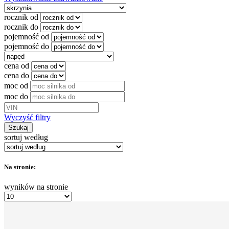
rocznik od
rocznik do
pojemność od
pojemność do
cena od
cena do
moc od
moc do
Wyczyść filtry
Szukaj
sortuj według
Na stronie:
wyników na stronie