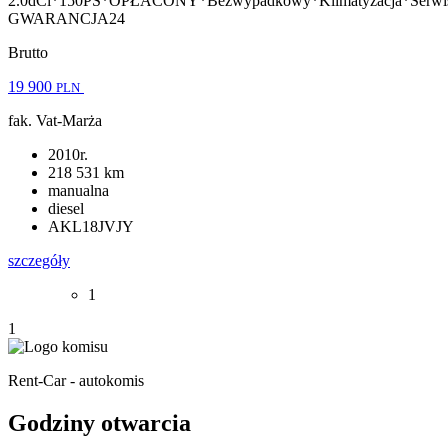
2.0dCi*150PS*OPŁACONY*Bezwypadkowy*Klimatyzacja*Serwi
GWARANCJA24
Brutto
19 900
PLN
fak. Vat-Marża
2010r.
218 531 km
manualna
diesel
AKL18JVJY
szczegóły
1
1
Rent-Car - autokomis
Godziny otwarcia