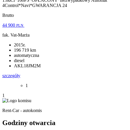
1.6dCi*160PS*OPŁACONY*Bezwypadkowy Automat
4Control*Navi*GWARANCJA 24
Brutto
44 900
PLN
fak. Vat-Marża
2015r.
196 719 km
automatyczna
diesel
AKL18JM2M
szczegóły
1
1
Rent-Car - autokomis
Godziny otwarcia