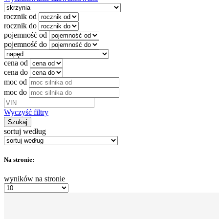
rocznik od
rocznik do
pojemność od
pojemność do
cena od
cena do
moc od
moc do
Wyczyść filtry
Szukaj
sortuj według
Na stronie:
wyników na stronie