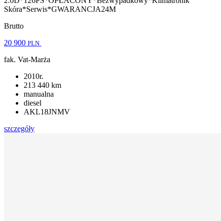
2.0D*126PS*OPŁACONY*Bezwypadkowy*Klimatronik
Skóra*Serwis*GWARANCJA24M
Brutto
20 900
PLN
fak. Vat-Marża
2010r.
213 440 km
manualna
diesel
AKL18JNMV
szczegóły