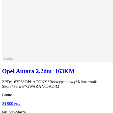
Opel Antara 2.2dm³ 163KM
2.2D*163PS*OPŁACONY*Bezwypadkowy*Klimatronik
Skóra*Serwis*GWARANCJA24M
Brutto
24 900
PLN
fak. Vat-Marża