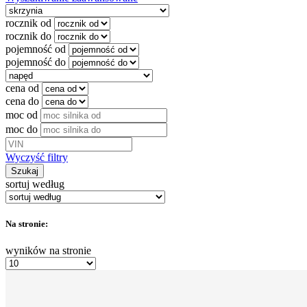
rocznik od
rocznik do
pojemność od
pojemność do
cena od
cena do
moc od
moc do
Wyczyść filtry
Szukaj
sortuj według
Na stronie:
wyników na stronie