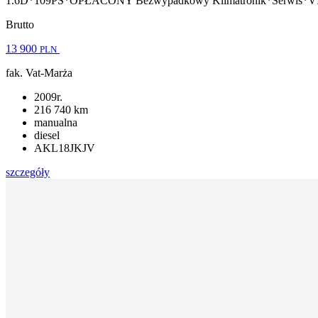
1.6D*109PS*OPŁACONY Bezwypadkowy Klimatronik*Serwis
Brutto
13 900
PLN
fak. Vat-Marża
2009r.
216 740 km
manualna
diesel
AKL18JKJV
szczegóły