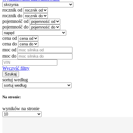
rocznik od
rocznik do
pojemność od
pojemność do
cena od
cena do
moc od
moc do
Wyczyść filtry
Szukaj
sortuj według
Na stronie:
wyników na stronie