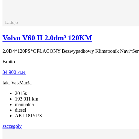
Volvo V60 II 2.0dm³ 120KM
2.0D4*120PS*OPŁACONY Bezwypadkowy Klimatronik Navi*S
Brutto
34 900
PLN
fak. Vat-Marża
2015r.
193 011 km
manualna
diesel
AKL18JYPX
szczegóły