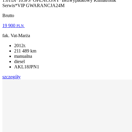
1.6TDi*105PS*OPŁACONY*Bezwypadkowy Klimatronik
Serwis*VIP GWARANCJA24M
Brutto
19 900
PLN
fak. Vat-Marża
2012r.
211 489 km
manualna
diesel
AKL18JPN1
szczegóły