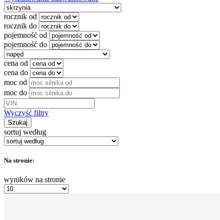
rocznik od
rocznik do
pojemność od
pojemność do
cena od
cena do
moc od
moc do
Wyczyść filtry
Szukaj
sortuj według
Na stronie:
wyników na stronie