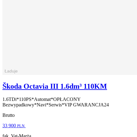
Škoda Octavia III 1.6dm³ 110KM
1.6TDi*110PS*Automat*OPŁACONY
Bezwypadkowy*Navi*Serwis*VIP GWARANCJA24
Brutto
33 900
PLN
fak. Vat-Marża