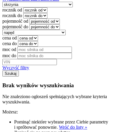
rocznik od
rocznik do
pojemność od
pojemność do
cena od
cena do
moc od
moc do
Wyczyść filtry
Szukaj
Brak wyników wyszukiwania
Nie znaleziono ogłoszeń spełniających wybrane kryteria
wyszukiwania.
Możesz:
Pominąć niektóre wybrane przez Ciebie parametry
i spróbować ponownie.
Wróć do listy »