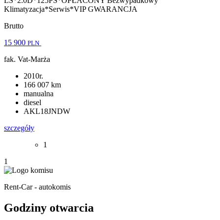
LS*2.0D*125PS*OPŁACONY Bezwypadkowy
Klimatyzacja*Serwis*VIP GWARANCJA
Brutto
15 900
PLN
fak. Vat-Marża
2010r.
166 007 km
manualna
diesel
AKL18JNDW
szczegóły
1
1
Rent-Car - autokomis
Godziny otwarcia