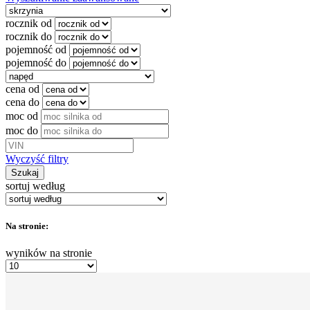
rocznik od
rocznik do
pojemność od
pojemność do
cena od
cena do
moc od
moc do
Wyczyść filtry
Szukaj
sortuj według
Na stronie:
wyników na stronie