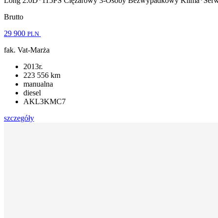
Long 2.0D*115PS Ciężarowy 3-Osoby Bezwypadkowy Klima*S
Brutto
29 900
PLN
fak. Vat-Marża
2013r.
223 556 km
manualna
diesel
AKL3KMC7
szczegóły