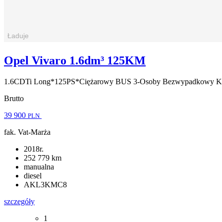
Opel Vivaro 1.6dm³ 125KM
1.6CDTi Long*125PS*Ciężarowy BUS 3-Osoby Bezwypadkowy Kl
Brutto
39 900
PLN
fak. Vat-Marża
2018r.
252 779 km
manualna
diesel
AKL3KMC8
szczegóły
1