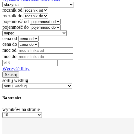
rocznik od
rocznik do
pojemność od
pojemność do
cena od
cena do
moc od
moc do
Wyczyść filtry
Szukaj
sortuj według
Na stronie:
wyników na stronie