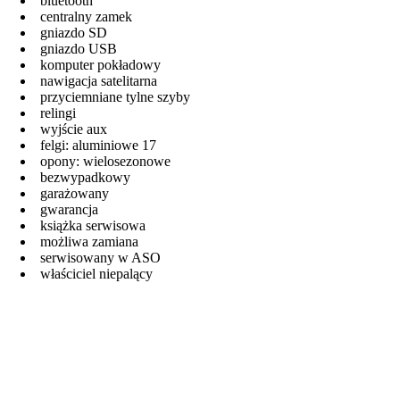
bluetooth
centralny zamek
gniazdo SD
gniazdo USB
komputer pokładowy
nawigacja satelitarna
przyciemniane tylne szyby
relingi
wyjście aux
felgi: aluminiowe 17
opony: wielosezonowe
bezwypadkowy
garażowany
gwarancja
książka serwisowa
możliwa zamiana
serwisowany w ASO
właściciel niepalący