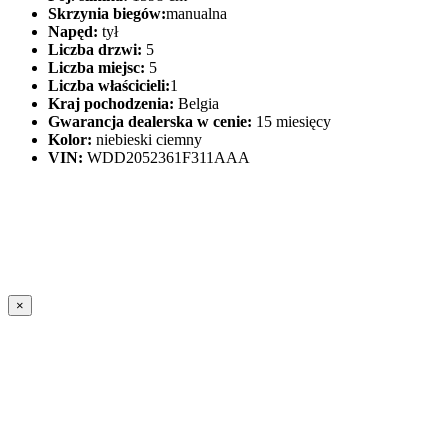
Skrzynia biegów:
manualna
Napęd:
tył
Liczba drzwi:
5
Liczba miejsc:
5
Liczba właścicieli:
1
Kraj pochodzenia:
Belgia
Gwarancja dealerska w cenie:
15 miesięcy
Kolor:
niebieski ciemny
VIN:
WDD2052361F311AAA
×