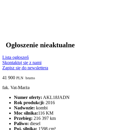
Ogłoszenie nieaktualne
Lista ogłoszeń
Skontaktuj się z nami
Zapisz się do newslettera
41 900
PLN
brutto
fak. Vat-Marża
Numer oferty:
AKL18JADN
Rok produkcji:
2016
Nadwozie:
kombi
Moc silnika:
116 KM
Przebieg:
216 397 km
Paliwo:
diesel
Poj. silnika:
1598 cm³