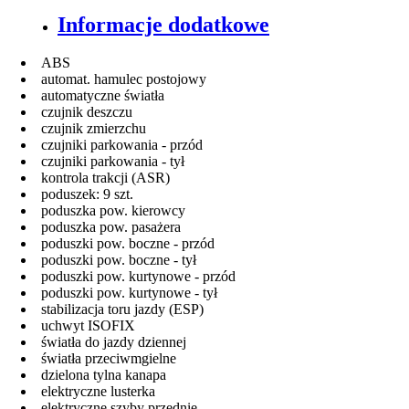
Informacje dodatkowe
ABS
automat. hamulec postojowy
automatyczne światła
czujnik deszczu
czujnik zmierzchu
czujniki parkowania - przód
czujniki parkowania - tył
kontrola trakcji (ASR)
poduszek: 9 szt.
poduszka pow. kierowcy
poduszka pow. pasażera
poduszki pow. boczne - przód
poduszki pow. boczne - tył
poduszki pow. kurtynowe - przód
poduszki pow. kurtynowe - tył
stabilizacja toru jazdy (ESP)
uchwyt ISOFIX
światła do jazdy dziennej
światła przeciwmgielne
dzielona tylna kanapa
elektryczne lusterka
elektryczne szyby przednie