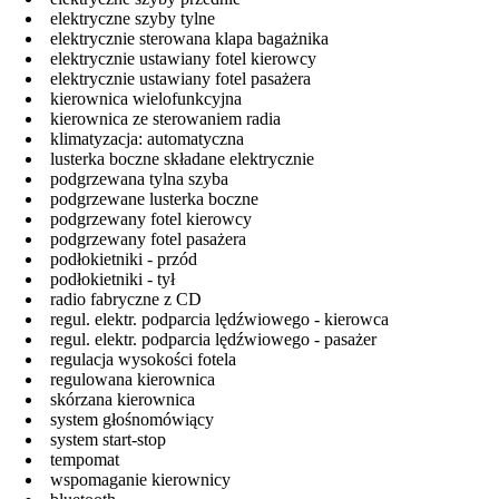
elektryczne szyby tylne
elektrycznie sterowana klapa bagażnika
elektrycznie ustawiany fotel kierowcy
elektrycznie ustawiany fotel pasażera
kierownica wielofunkcyjna
kierownica ze sterowaniem radia
klimatyzacja: automatyczna
lusterka boczne składane elektrycznie
podgrzewana tylna szyba
podgrzewane lusterka boczne
podgrzewany fotel kierowcy
podgrzewany fotel pasażera
podłokietniki - przód
podłokietniki - tył
radio fabryczne z CD
regul. elektr. podparcia lędźwiowego - kierowca
regul. elektr. podparcia lędźwiowego - pasażer
regulacja wysokości fotela
regulowana kierownica
skórzana kierownica
system głośnomówiący
system start-stop
tempomat
wspomaganie kierownicy