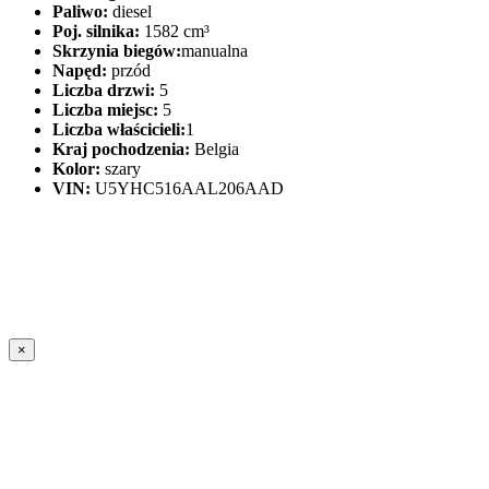
Paliwo:
diesel
Poj. silnika:
1582 cm³
Skrzynia biegów:
manualna
Napęd:
przód
Liczba drzwi:
5
Liczba miejsc:
5
Liczba właścicieli:
1
Kraj pochodzenia:
Belgia
Kolor:
szary
VIN:
U5YHC516AAL206AAD
×