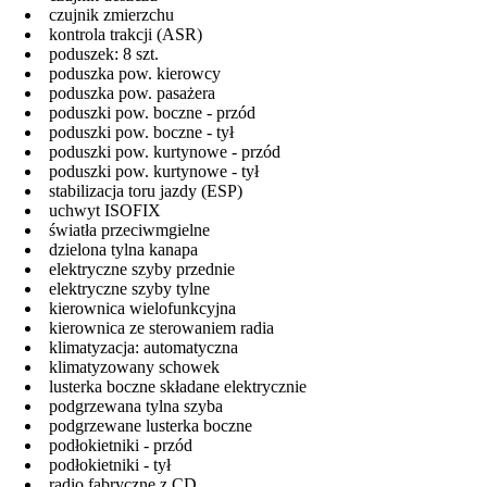
czujnik zmierzchu
kontrola trakcji (ASR)
poduszek: 8 szt.
poduszka pow. kierowcy
poduszka pow. pasażera
poduszki pow. boczne - przód
poduszki pow. boczne - tył
poduszki pow. kurtynowe - przód
poduszki pow. kurtynowe - tył
stabilizacja toru jazdy (ESP)
uchwyt ISOFIX
światła przeciwmgielne
dzielona tylna kanapa
elektryczne szyby przednie
elektryczne szyby tylne
kierownica wielofunkcyjna
kierownica ze sterowaniem radia
klimatyzacja: automatyczna
klimatyzowany schowek
lusterka boczne składane elektrycznie
podgrzewana tylna szyba
podgrzewane lusterka boczne
podłokietniki - przód
podłokietniki - tył
radio fabryczne z CD